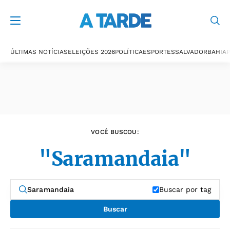
Últimas notícias
ÚLTIMAS NOTÍCIAS
ELEIÇÕES 2026
POLÍTICA
ESPORTES
SALVADOR
BAHIA
P
VOCÊ BUSCOU:
"Saramandaia"
Buscar por tag
Buscar