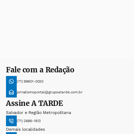
Fale com a Redação
(71) 99601-0020
jornalismoportal@grupoatarde.com.br
Assine
A TARDE
Salvador e Região Metropolitana
(71) 2886-1613
Demais localidades