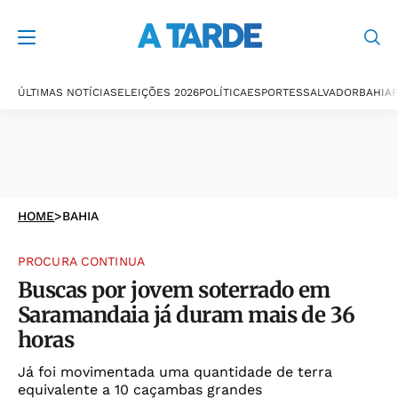
ÚLTIMAS NOTÍCIAS
ELEIÇÕES 2026
POLÍTICA
ESPORTES
SALVADOR
BAHIA
P
HOME
>
BAHIA
PROCURA CONTINUA
Buscas por jovem soterrado em
Saramandaia já duram mais de 36
horas
Já foi movimentada uma quantidade de terra
equivalente a 10 caçambas grandes