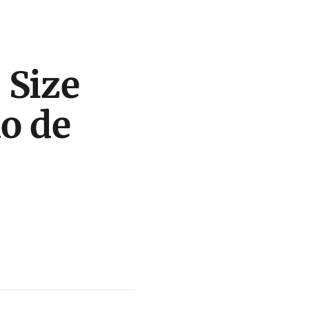
 Size
ão de