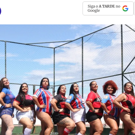
Siga o
A TARDE
no
Google