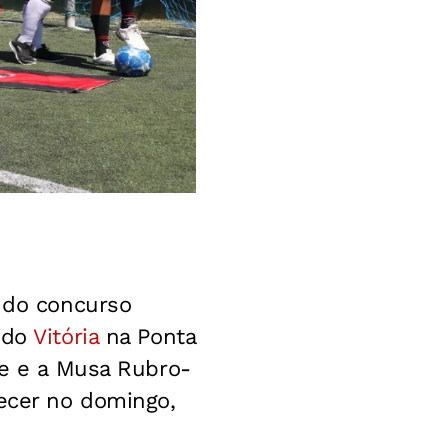
l do concurso
 do
Vitória
na Ponta
ze e a Musa Rubro-
tecer no domingo,