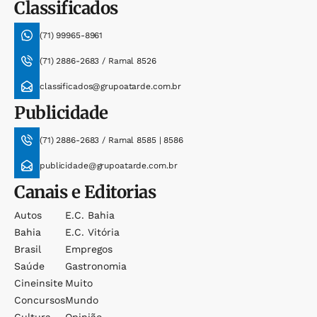
Classificados
(71) 99965-8961
(71) 2886-2683 / Ramal 8526
classificados@grupoatarde.com.br
Publicidade
(71) 2886-2683 / Ramal 8585 | 8586
publicidade@grupoatarde.com.br
Canais e Editorias
Autos
E.c. Bahia
Bahia
E.c. Vitória
Brasil
Empregos
Saúde
Gastronomia
Cineinsite
Muito
Concursos
Mundo
Cultura
Opinião