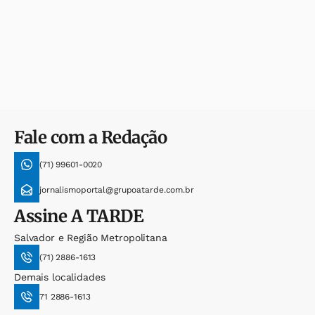
Fale com a Redação
(71) 99601-0020
jornalismoportal@grupoatarde.com.br
Assine
A TARDE
Salvador e Região Metropolitana
(71) 2886-1613
Demais localidades
71 2886-1613