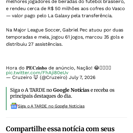
melhores jogadores de beiradas do futebol brasileiro,
e rendeu cerca de R$ 50 milhões aos cofres do Vasco
— valor pago pelo La Galaxy pela transferência.
Na Major League Soccer, Gabriel Pec atuou por duas
temporadas e meia, jogou 61 jogos, marcou 35 gols e
distribuiu 27 assistências.
Hora do 𝐏𝐄𝐂𝐳𝐢𝐧𝐡𝐨 de anúncio, Nação! 😂✋🏻👂🏻
pic.twitter.com/FhAji80eUv
— Cruzeiro 🦊 (@Cruzeiro)
July 7, 2026
Siga o A TARDE no
Google Notícias
e receba os
principais destaques do dia.
Siga o A TARDE no Google Noticias
Compartilhe essa notícia com seus