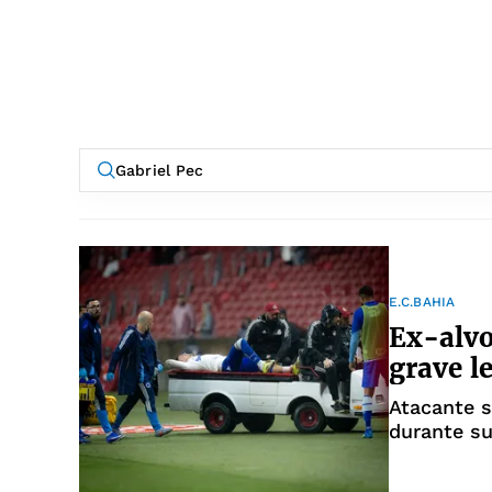
E.C.BAHIA
Ex-alvo
grave l
Atacante s
durante su