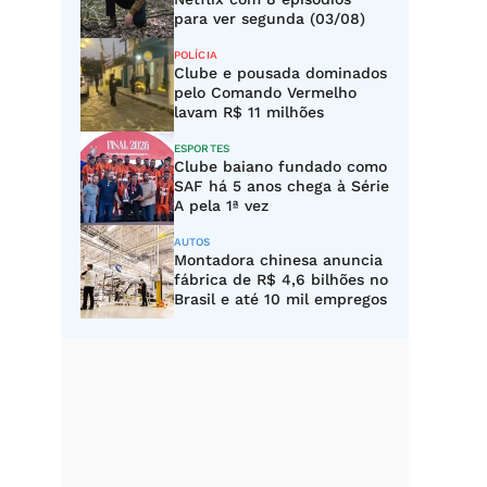
para ver segunda (03/08)
POLÍCIA
Clube e pousada dominados
pelo Comando Vermelho
lavam R$ 11 milhões
ESPORTES
Clube baiano fundado como
SAF há 5 anos chega à Série
A pela 1ª vez
AUTOS
Montadora chinesa anuncia
fábrica de R$ 4,6 bilhões no
Brasil e até 10 mil empregos