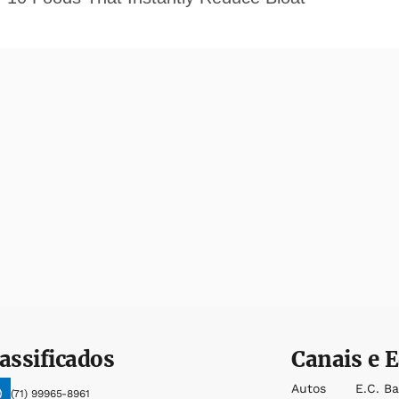
assificados
Canais e E
Autos
E.c. B
(71) 99965-8961