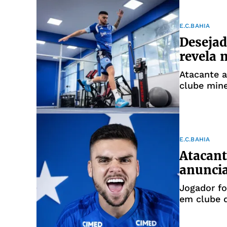
E.C.BAHIA
Desejad
revela 
Atacante a
clube mine
E.C.BAHIA
Atacant
anuncia
Jogador fo
em clube 