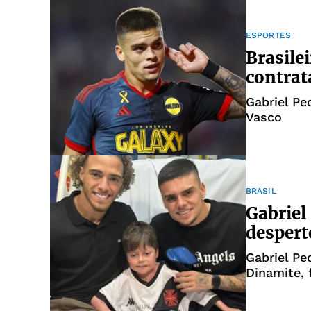
ESPORTES
Brasilei
contrat
Gabriel Pe
Vasco
BRASIL
Gabriel
despert
Gabriel Pe
Dinamite, 