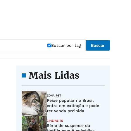
Buscar por tag
Buscar
Mais Lidas
ZONA PET
Peixe popular no Brasil
entra em extinção e pode
ter venda proibida
CINEINSITE
Série de suspense da
Netflix com 8 episódios