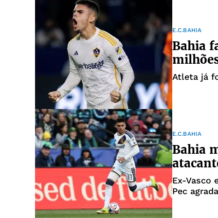
E.C.BAHIA
Bahia f
milhões
Atleta já 
E.C.BAHIA
Bahia m
atacant
Ex-Vasco e
Pec agrada