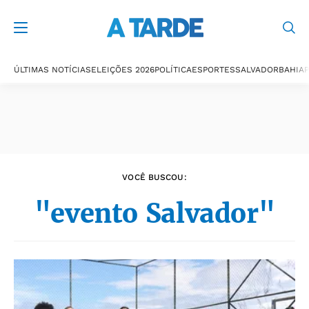
Últimas notícias
ÚLTIMAS NOTÍCIAS
ELEIÇÕES 2026
POLÍTICA
ESPORTES
SALVADOR
BAHIA
P
VOCÊ BUSCOU:
"evento Salvador"