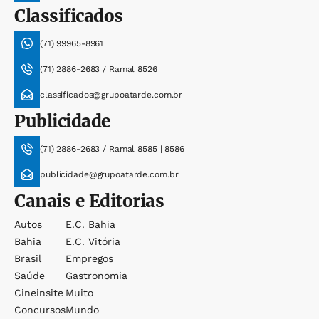
Classificados
(71) 99965-8961
(71) 2886-2683 / Ramal 8526
classificados@grupoatarde.com.br
Publicidade
(71) 2886-2683 / Ramal 8585 | 8586
publicidade@grupoatarde.com.br
Canais e Editorias
Autos
E.c. Bahia
Bahia
E.c. Vitória
Brasil
Empregos
Saúde
Gastronomia
Cineinsite
Muito
Concursos
Mundo