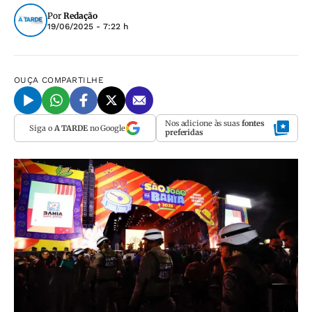
Por
Redação
19/06/2025 - 7:22 h
OUÇA
COMPARTILHE
Nos adicione às suas
fontes
Siga o
A TARDE
no Google
preferidas