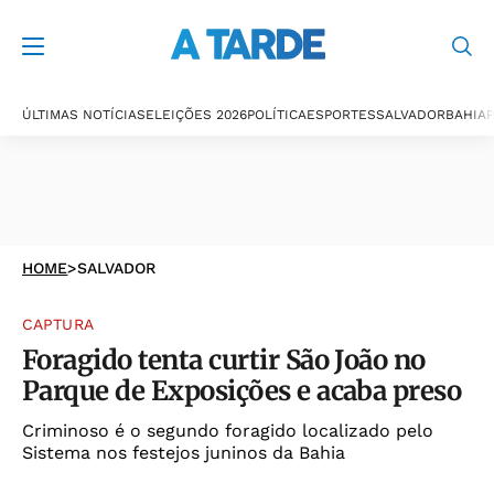
ÚLTIMAS NOTÍCIAS
ELEIÇÕES 2026
POLÍTICA
ESPORTES
SALVADOR
BAHIA
P
HOME
>
SALVADOR
CAPTURA
Foragido tenta curtir São João no
Parque de Exposições e acaba preso
Criminoso é o segundo foragido localizado pelo
Sistema nos festejos juninos da Bahia