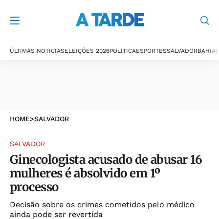
ÚLTIMAS NOTÍCIAS
ELEIÇÕES 2026
POLÍTICA
ESPORTES
SALVADOR
BAHIA
P
HOME
>
SALVADOR
SALVADOR
Ginecologista acusado de abusar 16
mulheres é absolvido em 1º
processo
Decisão sobre os crimes cometidos pelo médico
ainda pode ser revertida