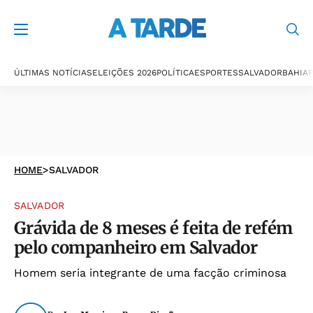
ÚLTIMAS NOTÍCIAS
ELEIÇÕES 2026
POLÍTICA
ESPORTES
SALVADOR
BAHIA
P
HOME
>
SALVADOR
SALVADOR
Grávida de 8 meses é feita de refém
pelo companheiro em Salvador
Homem seria integrante de uma facção criminosa