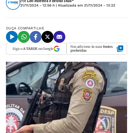
Por
Leo Moreira e Bruno Dias*
21/11/2024 - 12:56 h
| Atualizada em
21/11/2024 - 13:22
OUÇA
COMPARTILHE
Nos adicione às suas
fontes
Siga o
A TARDE
no Google
preferidas