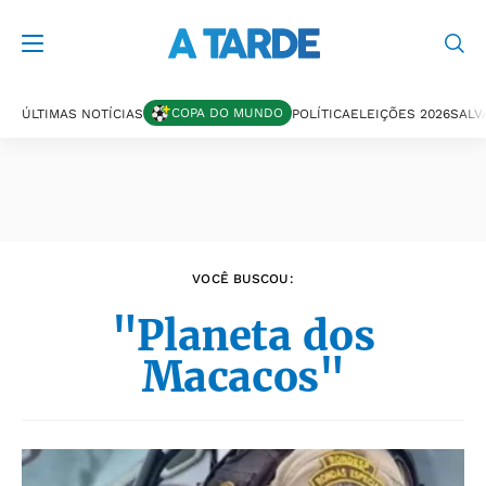
Últimas notícias
COPA DO MUNDO
ÚLTIMAS NOTÍCIAS
POLÍTICA
ELEIÇÕES 2026
SALV
VOCÊ BUSCOU:
"Planeta dos
Macacos"