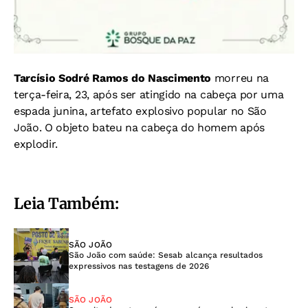
Tarcísio Sodré Ramos do Nascimento
morreu na
terça-feira, 23, após ser atingido na cabeça por uma
espada junina, artefato explosivo popular no São
João. O objeto bateu na cabeça do homem após
explodir.
Leia Também:
SÃO JOÃO
São João com saúde: Sesab alcança resultados
expressivos nas testagens de 2026
SÃO JOÃO