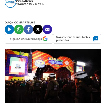
Por
Redação
21/06/2025 - 8:52 h
OUÇA
COMPARTILHE
Nos adicione às suas
fontes
Siga o
A TARDE
no Google
preferidas