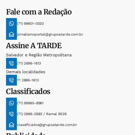
Fale com a Redação
(71) 99601-0020
jornalismoportal@grupoatarde.com.br
Assine
A TARDE
Salvador e Região Metropolitana
(71) 2886-1613
Demais localidades
71 2886-1613
Classificados
(71) 99965-8961
(71) 2886-2683 / Ramal 8526
classificados@grupoatarde.com.br