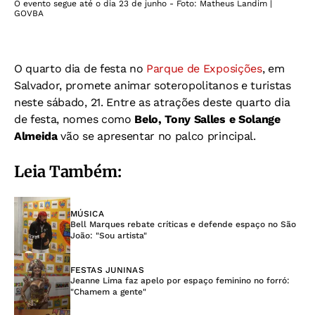
O evento segue até o dia 23 de junho - Foto: Matheus Landim |
GOVBA
O quarto dia de festa no
Parque de Exposições
, em
Salvador, promete animar soteropolitanos e turistas
neste sábado, 21. Entre as atrações deste quarto dia
de festa, nomes como
Belo, Tony Salles e Solange
Almeida
vão se apresentar no palco principal.
Leia Também:
MÚSICA
Bell Marques rebate críticas e defende espaço no São
João: "Sou artista"
FESTAS JUNINAS
Jeanne Lima faz apelo por espaço feminino no forró:
"Chamem a gente"