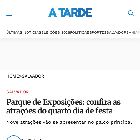
ÚLTIMAS NOTÍCIAS
ELEIÇÕES 2026
POLÍTICA
ESPORTES
SALVADOR
BAHIA
P
HOME
>
SALVADOR
SALVADOR
Parque de Exposições: confira as
atrações do quarto dia de festa
Nove atrações vão se apresentar no palco principal