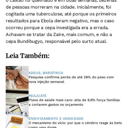
o caixão foi queimado e em duas semanas, dezenas
de pessoas morreram na cidade. Inicialmente, foi
cogitada uma
tuberculose, até porque os primeiros
resultados para Ebola deram negativo, mas o caso
ocorreu porque a cepa investigada era a errada.
Achavam se tratar da Zaire, mais comum, e não a
cepa Bundibugyo, responsável pelo surto atual.
Leia Também:
ADEUS, BARIÁTRICA
Pesquisa confirma perda de até 28% do peso com
nova injeção semanal
REAJUATE
Plano de saúde mais caro: alta de 9,9% força famílias
a cortarem gastos no orçamento
ENDIVIDAMENTO E ANSIEDADE
O mecanismo do vício: por que o cérebro reage às bets
como uma droga