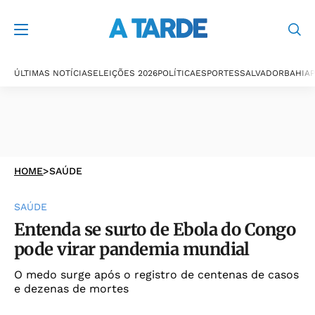
ÚLTIMAS NOTÍCIAS
ELEIÇÕES 2026
POLÍTICA
ESPORTES
SALVADOR
BAHIA
P
HOME
>
SAÚDE
SAÚDE
Entenda se surto de Ebola do Congo
pode virar pandemia mundial
O medo surge após o registro de centenas de casos
e dezenas de mortes