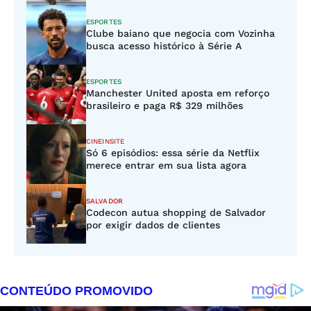
ESPORTES
Clube baiano que negocia com Vozinha
busca acesso histórico à Série A
ESPORTES
Manchester United aposta em reforço
brasileiro e paga R$ 329 milhões
CINEINSITE
Só 6 episódios: essa série da Netflix
merece entrar em sua lista agora
SALVADOR
Codecon autua shopping de Salvador
por exigir dados de clientes