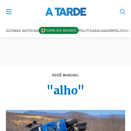
Últimas notícias
COPA DO MUNDO
ÚLTIMAS NOTÍCIAS
POLÍTICA
SALVADOR
POLÍCIA
BA
VOCÊ BUSCOU:
"alho"