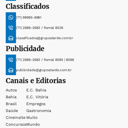
Classificados
(71) 99965-8961
(71) 2886-2683 / Ramal 8526
classificados@grupoatarde.com.br
Publicidade
(71) 2886-2683 / Ramal 8585 | 8586
publicidade@grupoatarde.com.br
Canais e Editorias
Autos
E.c. Bahia
Bahia
E.c. Vitória
Brasil
Empregos
Saúde
Gastronomia
Cineinsite
Muito
Concursos
Mundo