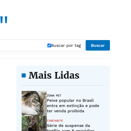
s"
Buscar por tag
Buscar
Mais Lidas
ZONA PET
Peixe popular no Brasil
entra em extinção e pode
ter venda proibida
CINEINSITE
Série de suspense da
Netflix com 8 episódios