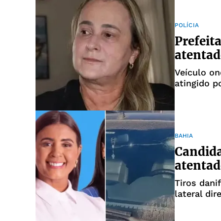
POLÍCIA
Prefeit
atentad
Veículo on
atingido p
BAHIA
Candida
atentad
Tiros dani
lateral dir