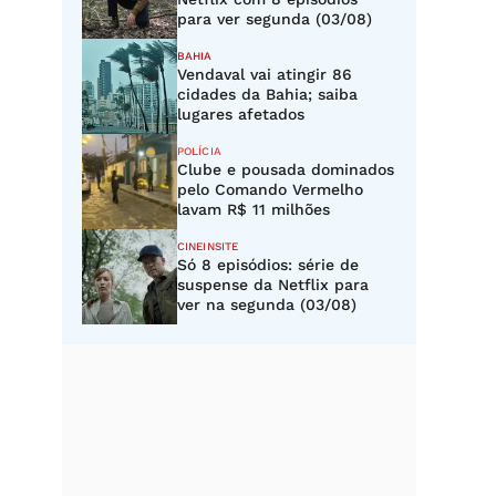
para ver segunda (03/08)
BAHIA
Vendaval vai atingir 86
cidades da Bahia; saiba
lugares afetados
POLÍCIA
Clube e pousada dominados
pelo Comando Vermelho
lavam R$ 11 milhões
CINEINSITE
Só 8 episódios: série de
suspense da Netflix para
ver na segunda (03/08)