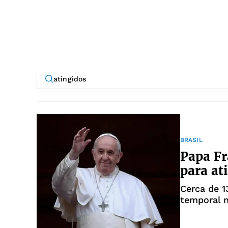
BRASIL
Papa F
para at
Cerca de 1
temporal n