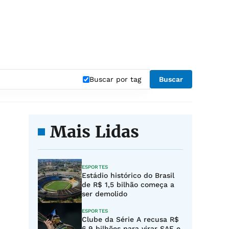
Buscar por tag
Buscar
Mais Lidas
ESPORTES
Estádio histórico do Brasil
de R$ 1,5 bilhão começa a
ser demolido
ESPORTES
Clube da Série A recusa R$
6,9 bilhões para virar SAF e