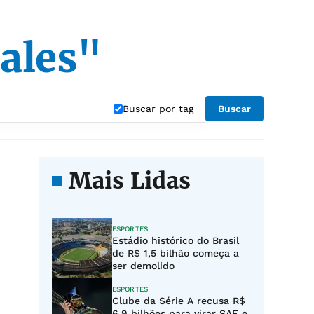
ales"
Buscar por tag
Buscar
Mais Lidas
ESPORTES
Estádio histórico do Brasil
de R$ 1,5 bilhão começa a
ser demolido
ESPORTES
Clube da Série A recusa R$
6,9 bilhões para virar SAF e