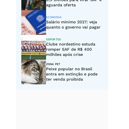
aguarda oferta
ECONOMIA
Salário mínimo 2027: veja
quanto o governo vai pagar
ESPORTES
Clube nordestino estuda
romper SAF de R$ 400
milhões após crise
ZONA PET
Peixe popular no Brasil
entra em extinção e pode
ter venda proibida