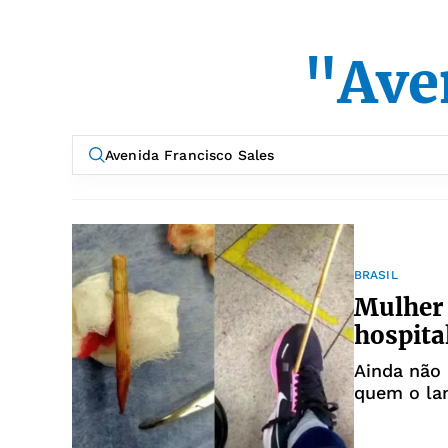
"Ave
BRASIL
Mulher 
hospita
Ainda não 
quem o la