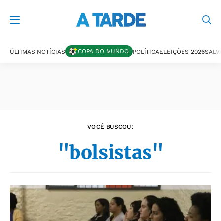
Últimas notícias
COPA DO MUNDO
ÚLTIMAS NOTÍCIAS
POLÍTICA
ELEIÇÕES 2026
SALV
VOCÊ BUSCOU:
"bolsistas"