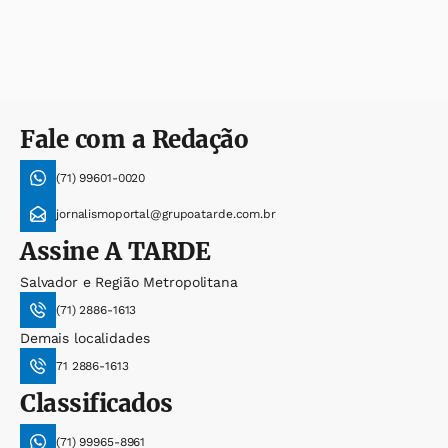
Fale com a Redação
(71) 99601-0020
jornalismoportal@grupoatarde.com.br
Assine
A TARDE
Salvador e Região Metropolitana
(71) 2886-1613
Demais localidades
71 2886-1613
Classificados
(71) 99965-8961