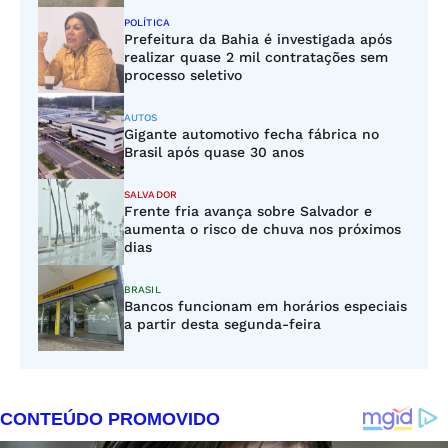
POLÍTICA
Prefeitura da Bahia é investigada após
realizar quase 2 mil contratações sem
processo seletivo
AUTOS
Gigante automotivo fecha fábrica no
Brasil após quase 30 anos
SALVADOR
Frente fria avança sobre Salvador e
aumenta o risco de chuva nos próximos
dias
BRASIL
Bancos funcionam em horários especiais
a partir desta segunda-feira