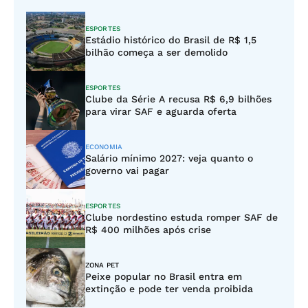
ESPORTES
Estádio histórico do Brasil de R$ 1,5
bilhão começa a ser demolido
ESPORTES
Clube da Série A recusa R$ 6,9 bilhões
para virar SAF e aguarda oferta
ECONOMIA
Salário mínimo 2027: veja quanto o
governo vai pagar
ESPORTES
Clube nordestino estuda romper SAF de
R$ 400 milhões após crise
ZONA PET
Peixe popular no Brasil entra em
extinção e pode ter venda proibida