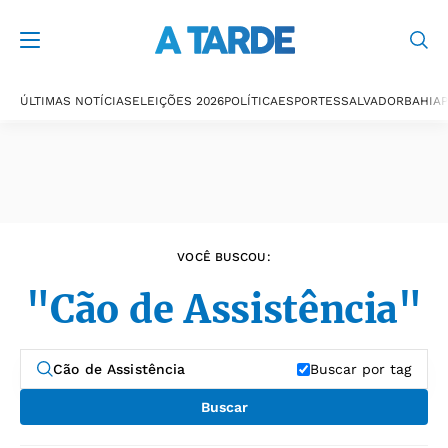
Últimas notícias
ÚLTIMAS NOTÍCIAS
ELEIÇÕES 2026
POLÍTICA
ESPORTES
SALVADOR
BAHIA
P
VOCÊ BUSCOU:
"Cão de Assistência"
Buscar por tag
Buscar