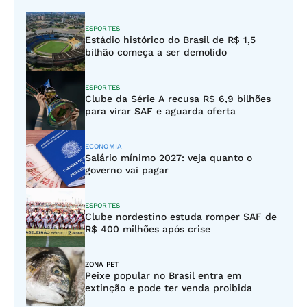
ESPORTES
Estádio histórico do Brasil de R$ 1,5
bilhão começa a ser demolido
ESPORTES
Clube da Série A recusa R$ 6,9 bilhões
para virar SAF e aguarda oferta
ECONOMIA
Salário mínimo 2027: veja quanto o
governo vai pagar
ESPORTES
Clube nordestino estuda romper SAF de
R$ 400 milhões após crise
ZONA PET
Peixe popular no Brasil entra em
extinção e pode ter venda proibida