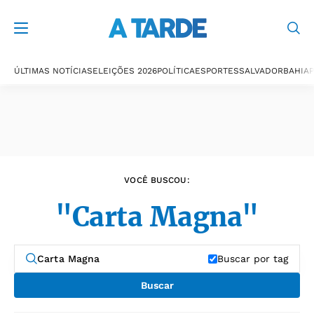
Últimas notícias
ÚLTIMAS NOTÍCIAS
ELEIÇÕES 2026
POLÍTICA
ESPORTES
SALVADOR
BAHIA
P
VOCÊ BUSCOU:
"Carta Magna"
Buscar por tag
Buscar