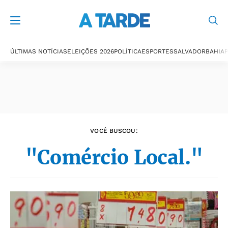
Últimas notícias
ÚLTIMAS NOTÍCIAS
ELEIÇÕES 2026
POLÍTICA
ESPORTES
SALVADOR
BAHIA
P
VOCÊ BUSCOU:
"Comércio Local."