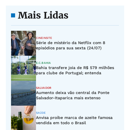
Mais Lidas
CINEINSITE
Série de mistério da Netflix com 8
episódios para sua sexta (24/07)
E.C.BAHIA
Bahia transfere joia de R$ 579 milhões
para clube de Portugal; entenda
SALVADOR
Aumento deixa vão central da Ponte
Salvador-Itaparica mais extenso
SAÚDE
Anvisa proíbe marca de azeite famosa
vendida em todo o Brasil