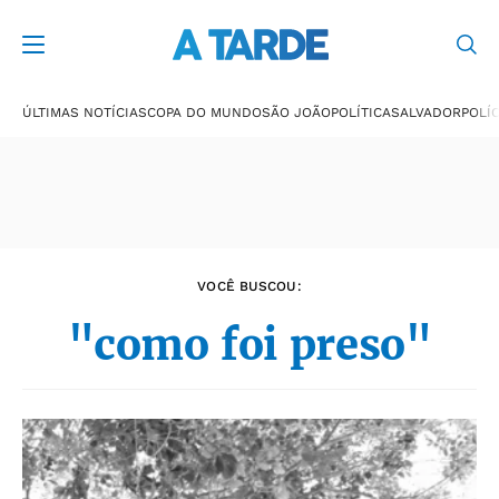
Últimas notícias
ÚLTIMAS NOTÍCIAS
COPA DO MUNDO
SÃO JOÃO
POLÍTICA
SALVADOR
POLÍC
VOCÊ BUSCOU:
"como foi preso"