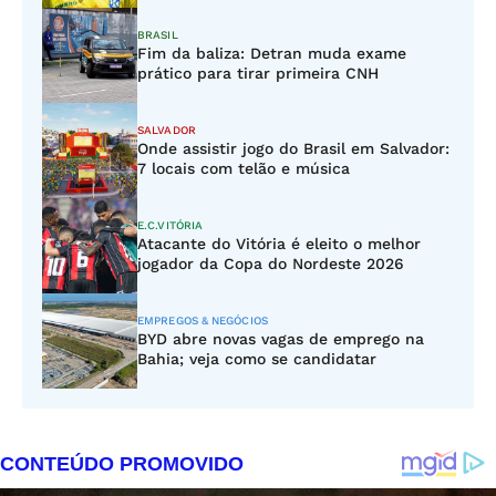
BRASIL
Fim da baliza: Detran muda exame
prático para tirar primeira CNH
SALVADOR
Onde assistir jogo do Brasil em Salvador:
7 locais com telão e música
E.C.VITÓRIA
Atacante do Vitória é eleito o melhor
jogador da Copa do Nordeste 2026
EMPREGOS & NEGÓCIOS
BYD abre novas vagas de emprego na
Bahia; veja como se candidatar