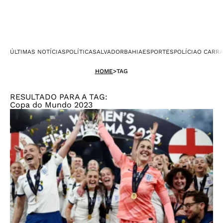
ÚLTIMAS NOTÍCIAS
POLÍTICA
SALVADOR
BAHIA
ESPORTES
POLÍCIA
O CARR
HOME
>
TAG
RESULTADO PARA A TAG:
Copa do Mundo 2023