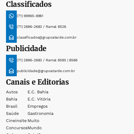
Classificados
(71) 99965-8961
(71) 2886-2683 / Ramal 8526
classificados@grupoatarde.com.br
Publicidade
(71) 2886-2683 / Ramal 8585 | 8586
publicidade@grupoatarde.com.br
Canais e Editorias
Autos
E.c. Bahia
Bahia
E.c. Vitória
Brasil
Empregos
Saúde
Gastronomia
Cineinsite
Muito
Concursos
Mundo