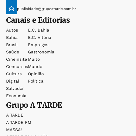
publicidade@grupoatarde.com.br
Canais e Editorias
Autos
E.c. Bahia
Bahia
E.c. Vitória
Brasil
Empregos
Saúde
Gastronomia
Cineinsite
Muito
Concursos
Mundo
Cultura
Opinião
Digital
Política
Salvador
Economia
Grupo
A TARDE
A TARDE
A TARDE FM
MASSA!