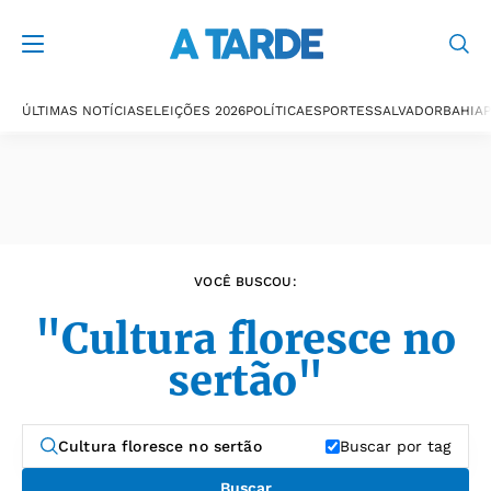
Últimas notícias
ÚLTIMAS NOTÍCIAS
ELEIÇÕES 2026
POLÍTICA
ESPORTES
SALVADOR
BAHIA
P
VOCÊ BUSCOU:
"Cultura floresce no
sertão"
Buscar por tag
Buscar