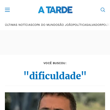
Últimas notícias
ÚLTIMAS NOTÍCIAS
COPA DO MUNDO
SÃO JOÃO
POLÍTICA
SALVADOR
POLÍC
VOCÊ BUSCOU:
"dificuldade"