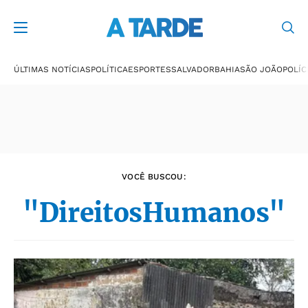
Últimas notícias
ÚLTIMAS NOTÍCIAS
POLÍTICA
ESPORTES
SALVADOR
BAHIA
SÃO JOÃO
POLÍC
VOCÊ BUSCOU:
"DireitosHumanos"