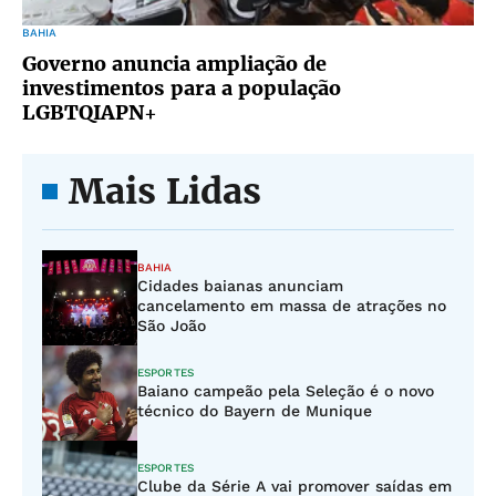
BAHIA
Governo anuncia ampliação de
investimentos para a população
LGBTQIAPN+
Mais Lidas
BAHIA
Cidades baianas anunciam
cancelamento em massa de atrações no
São João
ESPORTES
Baiano campeão pela Seleção é o novo
técnico do Bayern de Munique
ESPORTES
Clube da Série A vai promover saídas em