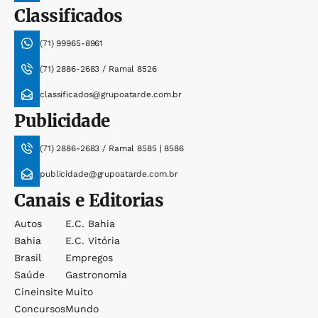
Classificados
(71) 99965-8961
(71) 2886-2683 / Ramal 8526
classificados@grupoatarde.com.br
Publicidade
(71) 2886-2683 / Ramal 8585 | 8586
publicidade@grupoatarde.com.br
Canais e Editorias
Autos
E.c. Bahia
Bahia
E.c. Vitória
Brasil
Empregos
Saúde
Gastronomia
Cineinsite
Muito
Concursos
Mundo