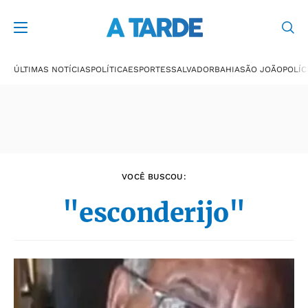
Últimas notícias
ÚLTIMAS NOTÍCIAS
POLÍTICA
ESPORTES
SALVADOR
BAHIA
SÃO JOÃO
POLÍC
VOCÊ BUSCOU:
"esconderijo"