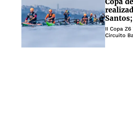
Copa de
realiza
Santos;
II Copa Z6 
Circuito B