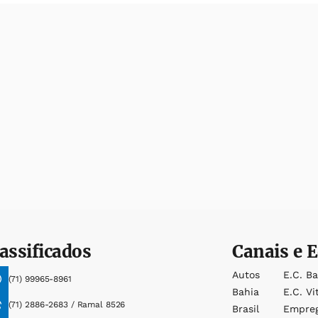
assificados
Canais e E
Autos
E.c. B
(71) 99965-8961
Bahia
E.c. Vi
(71) 2886-2683 / Ramal 8526
Brasil
Empre