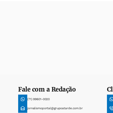
Fale com a Redação
Cl
(71) 99601-0020
jornalismoportal@grupoatarde.com.br