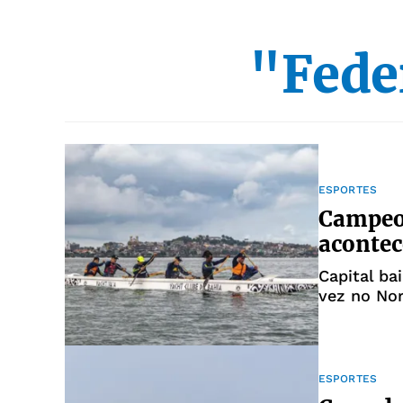
"Fede
ESPORTES
Campeon
acontec
Capital bai
vez no Nor
canoagem 
ESPORTES