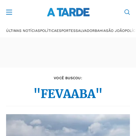
Últimas notícias
ÚLTIMAS NOTÍCIAS
POLÍTICA
ESPORTES
SALVADOR
BAHIA
SÃO JOÃO
POLÍC
VOCÊ BUSCOU:
"FEVAABA"