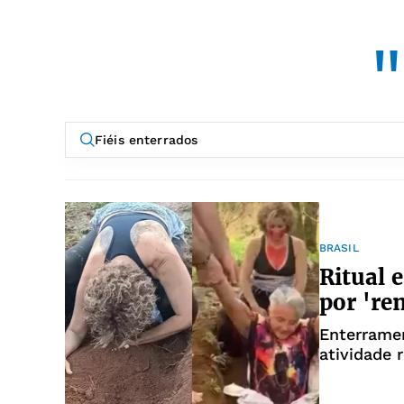
"
BRASIL
Ritual 
por 're
Enterramen
atividade r