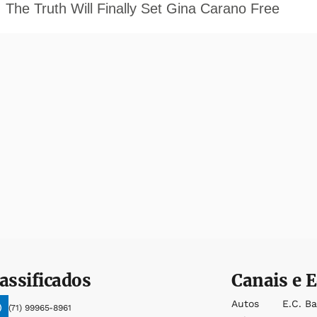
assificados
Canais e E
Autos
E.c. B
(71) 99965-8961