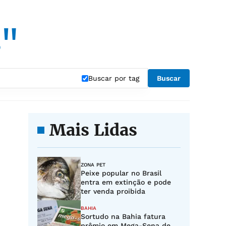
s"
Buscar por tag
Buscar
Mais Lidas
ZONA PET
Peixe popular no Brasil
entra em extinção e pode
ter venda proibida
BAHIA
Sortudo na Bahia fatura
prêmio em Mega-Sena de