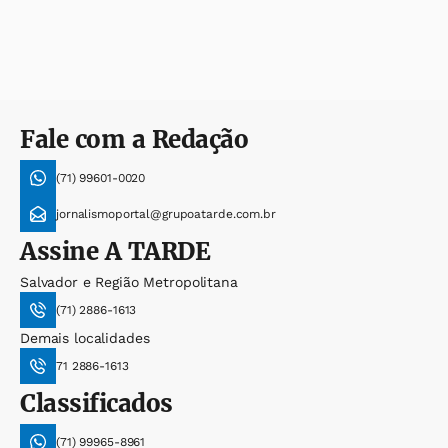
Fale com a Redação
(71) 99601-0020
jornalismoportal@grupoatarde.com.br
Assine
A TARDE
Salvador e Região Metropolitana
(71) 2886-1613
Demais localidades
71 2886-1613
Classificados
(71) 99965-8961