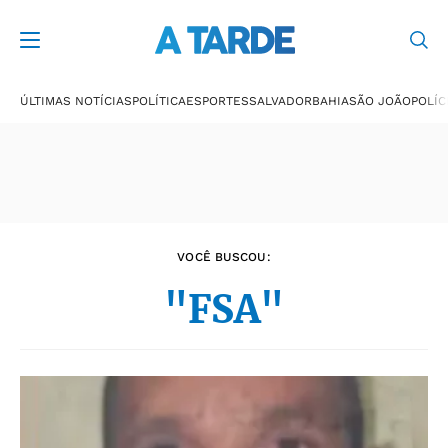
Últimas notícias
ÚLTIMAS NOTÍCIAS
POLÍTICA
ESPORTES
SALVADOR
BAHIA
SÃO JOÃO
POLÍC
VOCÊ BUSCOU:
"FSA"