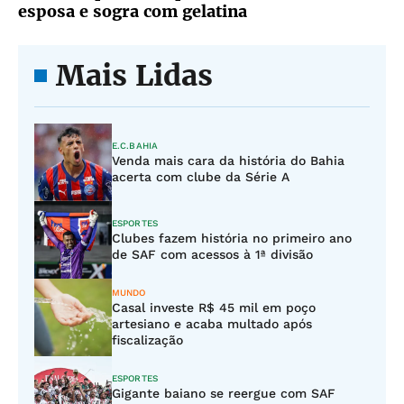
esposa e sogra com gelatina
Mais Lidas
E.C.BAHIA
Venda mais cara da história do Bahia
acerta com clube da Série A
ESPORTES
Clubes fazem história no primeiro ano
de SAF com acessos à 1ª divisão
MUNDO
Casal investe R$ 45 mil em poço
artesiano e acaba multado após
fiscalização
ESPORTES
Gigante baiano se reergue com SAF