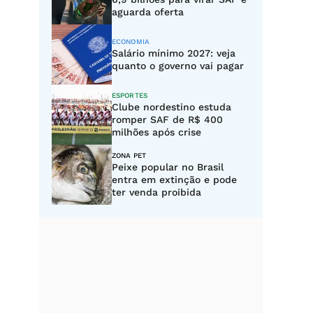
aguarda oferta
ECONOMIA
Salário mínimo 2027: veja
quanto o governo vai pagar
ESPORTES
Clube nordestino estuda
romper SAF de R$ 400
milhões após crise
ZONA PET
Peixe popular no Brasil
entra em extinção e pode
ter venda proibida