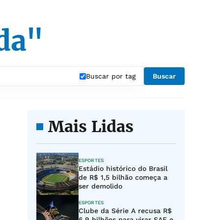
da"
Buscar por tag
Buscar
Mais Lidas
ESPORTES
Estádio histórico do Brasil
de R$ 1,5 bilhão começa a
ser demolido
ESPORTES
Clube da Série A recusa R$
6,9 bilhões para virar SAF e