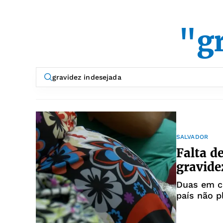
"g
SALVADOR
Falta d
gravide
Duas em c
país não p