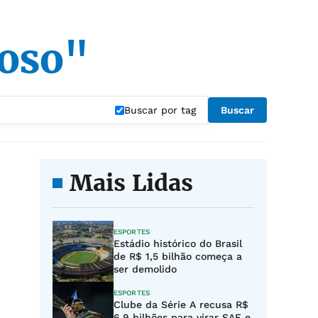
oso"
Buscar por tag
Buscar
Mais Lidas
ESPORTES
Estádio histórico do Brasil
de R$ 1,5 bilhão começa a
ser demolido
ESPORTES
Clube da Série A recusa R$
6,9 bilhões para virar SAF e