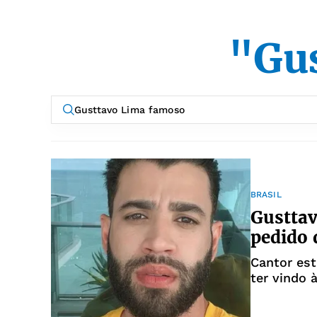
"Gu
BRASIL
Gusttav
pedido 
Cantor est
ter vindo 