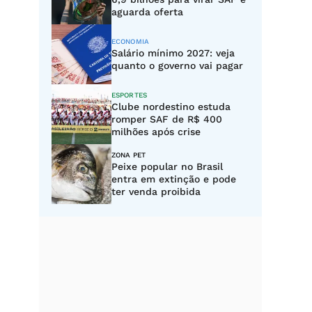
aguarda oferta
ECONOMIA
Salário mínimo 2027: veja
quanto o governo vai pagar
ESPORTES
Clube nordestino estuda
romper SAF de R$ 400
milhões após crise
ZONA PET
Peixe popular no Brasil
entra em extinção e pode
ter venda proibida