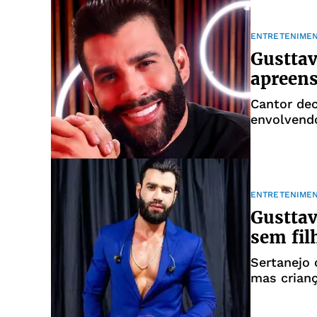
ENTRETENIME
Gusttav
apreens
Cantor dec
envolvendo
ENTRETENIME
Gusttav
sem fil
Sertanejo 
mas crian