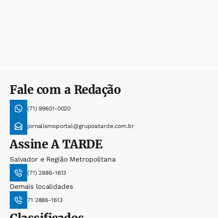
Fale com a Redação
(71) 99601-0020
jornalismoportal@grupoatarde.com.br
Assine
A TARDE
Salvador e Região Metropolitana
(71) 2886-1613
Demais localidades
71 2886-1613