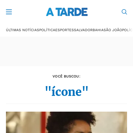
Últimas notícias
ÚLTIMAS NOTÍCIAS
POLÍTICA
ESPORTES
SALVADOR
BAHIA
SÃO JOÃO
POLÍC
VOCÊ BUSCOU:
"ícone"