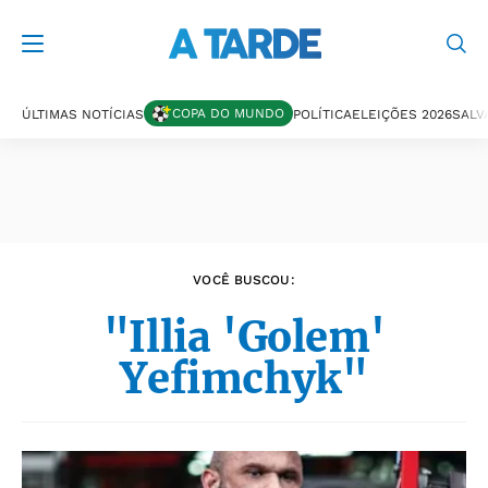
Últimas notícias
COPA DO MUNDO
ÚLTIMAS NOTÍCIAS
POLÍTICA
ELEIÇÕES 2026
SALV
VOCÊ BUSCOU:
"Illia 'Golem'
Yefimchyk"