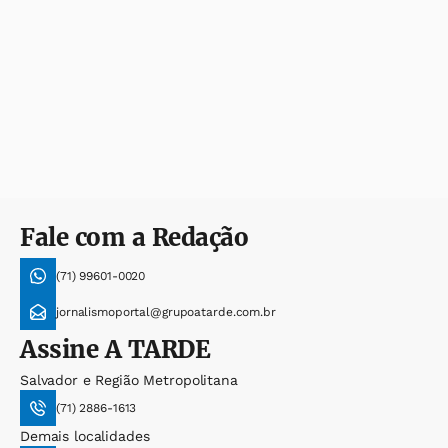
Fale com a Redação
(71) 99601-0020
jornalismoportal@grupoatarde.com.br
Assine
A TARDE
Salvador e Região Metropolitana
(71) 2886-1613
Demais localidades