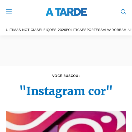
Últimas notícias
ÚLTIMAS NOTÍCIAS
ELEIÇÕES 2026
POLÍTICA
ESPORTES
SALVADOR
BAHIA
P
VOCÊ BUSCOU:
"Instagram cor"