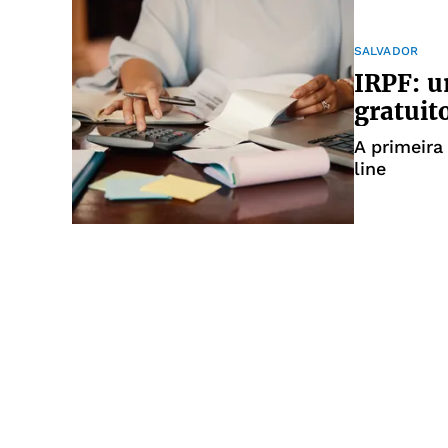
SALVADOR
IRPF: u
gratuit
A primeira
line