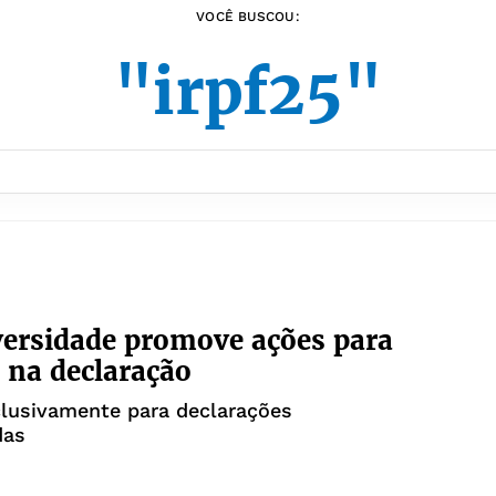
VOCÊ BUSCOU:
"irpf25"
versidade promove ações para
r na declaração
clusivamente para declarações
das