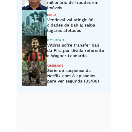
milionário de fraudes em
imóveis
BAHIA
Vendaval vai atingir 86
cidades da Bahia; saiba
lugares afetados
E.C.VITÓRIA
Vitória sofre transfer ban
da Fifa por dívida referente
a Wagner Leonardo
CINEINSITE
Série de suspense da
Netflix com 8 episódios
para ver segunda (03/08)