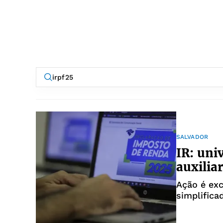
SALVADOR
IR: uni
auxilia
Ação é ex
simplifica