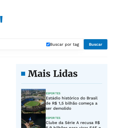
"
Buscar por tag
Buscar
Mais Lidas
ESPORTES
Estádio histórico do Brasil
de R$ 1,5 bilhão começa a
ser demolido
ESPORTES
Clube da Série A recusa R$
6,9 bilhões para virar SAF e