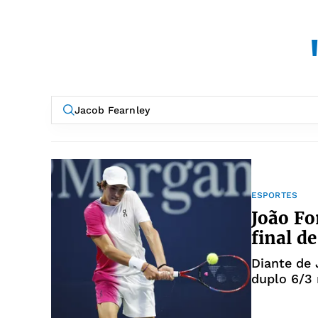
ESPORTES
João Fo
final d
Diante de 
duplo 6/3 