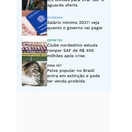
aguarda oferta
ECONOMIA
Salário mínimo 2027: veja
quanto o governo vai pagar
ESPORTES
Clube nordestino estuda
romper SAF de R$ 400
milhões após crise
ZONA PET
Peixe popular no Brasil
entra em extinção e pode
ter venda proibida