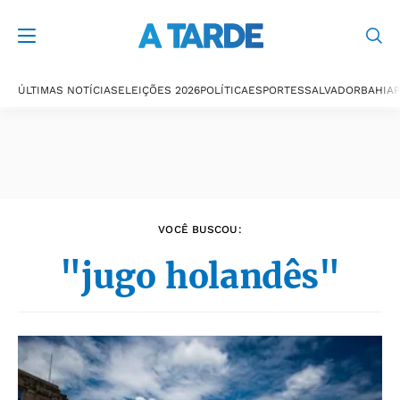
Últimas notícias
ÚLTIMAS NOTÍCIAS
ELEIÇÕES 2026
POLÍTICA
ESPORTES
SALVADOR
BAHIA
P
VOCÊ BUSCOU:
"jugo holandês"