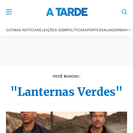
Últimas notícias
ÚLTIMAS NOTÍCIAS
ELEIÇÕES 2026
POLÍTICA
ESPORTES
SALVADOR
BAHIA
P
VOCÊ BUSCOU:
"Lanternas Verdes"