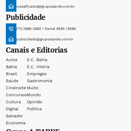
classificados@grupoatarde.com.br
Publicidade
(71) 2886-2683 / Ramal 8585 | 8586
publicidade@grupoatarde.com.br
Canais e Editorias
Autos
E.c. Bahia
Bahia
E.c. Vitória
Brasil
Empregos
Saúde
Gastronomia
Cineinsite
Muito
Concursos
Mundo
Cultura
Opinião
Digital
Política
Salvador
Economia