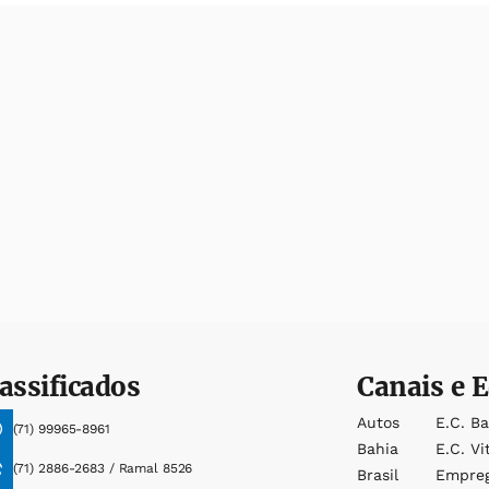
assificados
Canais e E
Autos
E.c. B
(71) 99965-8961
Bahia
E.c. Vi
(71) 2886-2683 / Ramal 8526
Brasil
Empre