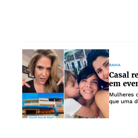
BAHIA
Casal r
em even
Mulheres d
que uma d