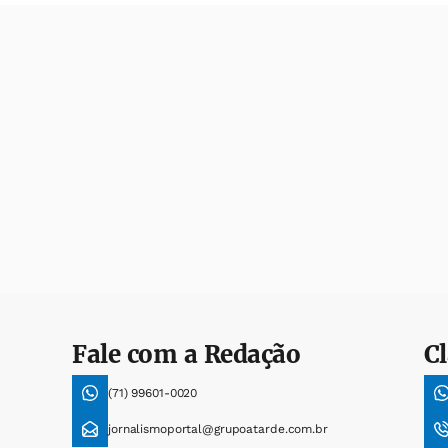
Fale com a Redação
Cl
(71) 99601-0020
jornalismoportal@grupoatarde.com.br