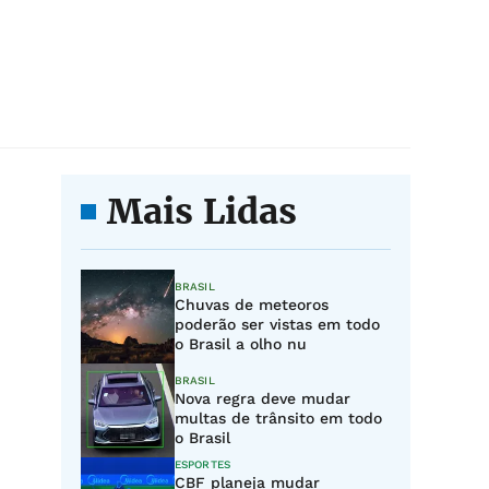
Mais Lidas
BRASIL
Chuvas de meteoros
poderão ser vistas em todo
o Brasil a olho nu
BRASIL
Nova regra deve mudar
multas de trânsito em todo
o Brasil
ESPORTES
CBF planeja mudar