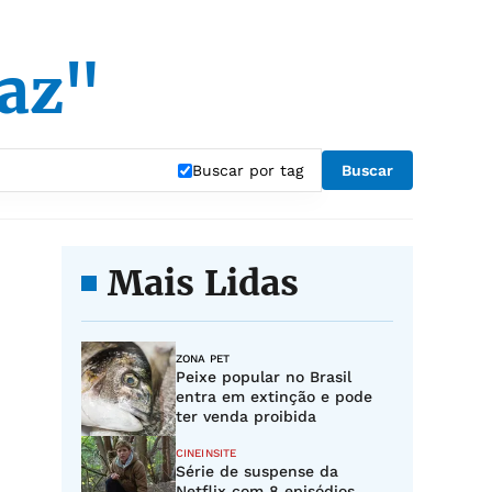
Vaz"
Buscar por tag
Buscar
Mais Lidas
ZONA PET
Peixe popular no Brasil
entra em extinção e pode
ter venda proibida
CINEINSITE
Série de suspense da
Netflix com 8 episódios