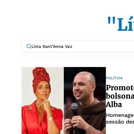
"Lí
POLÍTICA
Promoto
bolsona
Alba
Homenagen
sessão des