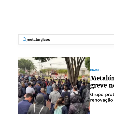
BRASIL
Metalúr
greve n
Grupo prot
renovação