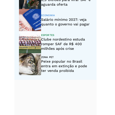
aguarda oferta
ECONOMIA
Salário mínimo 2027: veja
quanto o governo vai pagar
ESPORTES
Clube nordestino estuda
romper SAF de R$ 400
milhões após crise
ZONA PET
Peixe popular no Brasil
entra em extinção e pode
ter venda proibida