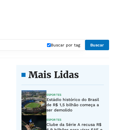
Buscar por tag
Buscar
Mais Lidas
ESPORTES
Estádio histórico do Brasil
de R$ 1,5 bilhão começa a
ser demolido
ESPORTES
Clube da Série A recusa R$
6,9 bilhões para virar SAF e