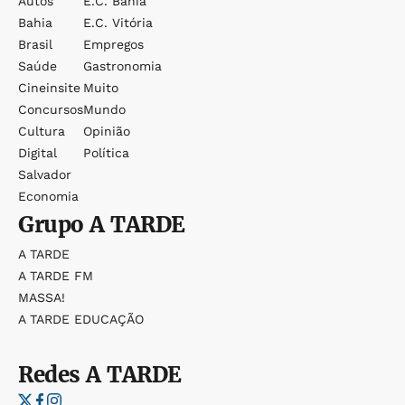
Autos
E.c. Bahia
Bahia
E.c. Vitória
Brasil
Empregos
Saúde
Gastronomia
Cineinsite
Muito
Concursos
Mundo
Cultura
Opinião
Digital
Política
Salvador
Economia
Grupo
A TARDE
A TARDE
A TARDE FM
MASSA!
A TARDE EDUCAÇÃO
Redes
A TARDE