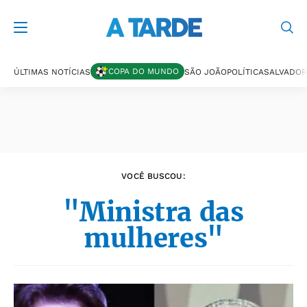
Últimas notícias
COPA DO MUNDO
ÚLTIMAS NOTÍCIAS
SÃO JOÃO
POLÍTICA
SALVADOR
VOCÊ BUSCOU:
"Ministra das
mulheres"