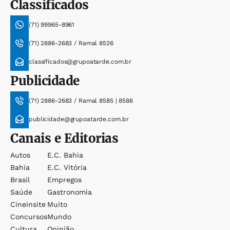
Classificados
(71) 99965-8961
(71) 2886-2683 / Ramal 8526
classificados@grupoatarde.com.br
Publicidade
(71) 2886-2683 / Ramal 8585 | 8586
publicidade@grupoatarde.com.br
Canais e Editorias
Autos
E.c. Bahia
Bahia
E.c. Vitória
Brasil
Empregos
Saúde
Gastronomia
Cineinsite
Muito
Concursos
Mundo
Cultura
Opinião