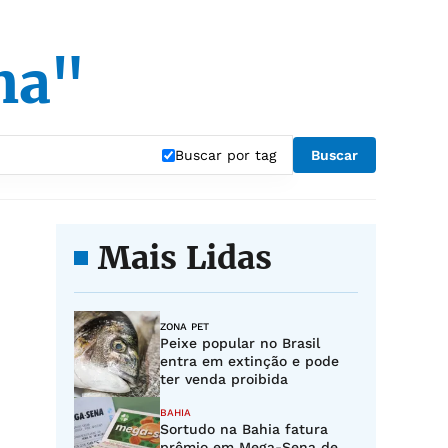
ma"
Buscar por tag
Buscar
Mais Lidas
ZONA PET
Peixe popular no Brasil
entra em extinção e pode
ter venda proibida
BAHIA
Sortudo na Bahia fatura
prêmio em Mega-Sena de