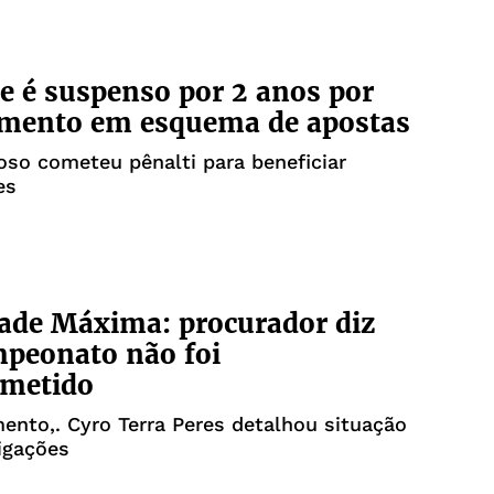
e é suspenso por 2 anos por
imento em esquema de apostas
oso cometeu pênalti para beneficiar
es
ade Máxima: procurador diz
peonato não foi
metido
nto,. Cyro Terra Peres detalhou situação
igações