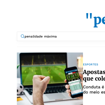
"p
ESPORTES
Apostas
que col
Conduta é 
do meio e