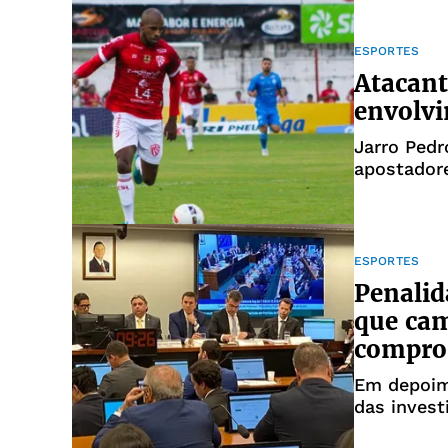
ESPORTES
Atacant
envolv
Jarro Pedr
apostador
ESPORTES
Penalid
que cam
compro
Em depoime
das invest