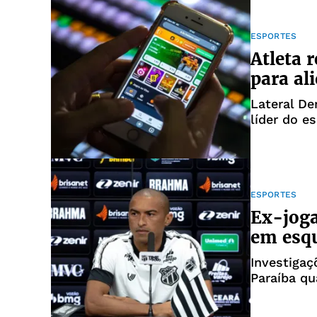
ESPORTES
Atleta 
para al
Lateral D
líder do 
ESPORTES
Ex-joga
em esq
Investigaç
Paraíba qu